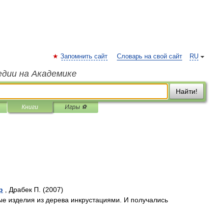
Запомнить сайт
Словарь на свой сайт
RU
едии на Академике
Найти!
Книги
Игры ⚽
р
, Драбек П. (2007)
е изделия из дерева инкрустациями. И получались