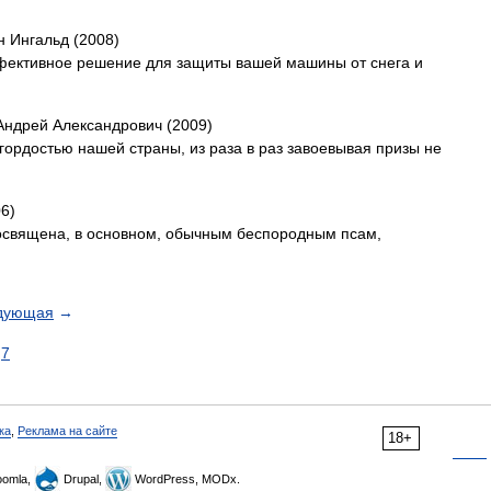
н Ингальд (2008)
фективное решение для защиты вашей машины от снега и
Андрей Александрович (2009)
гордостью нашей страны, из раза в раз завоевывая призы не
6)
посвящена, в основном, обычным беспородным псам,
дующая
→
7
ка
,
Реклама на сайте
18+
omla,
Drupal,
WordPress, MODx.