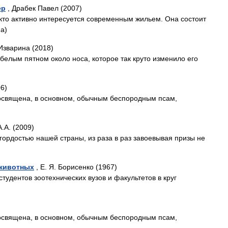
ер
, Драбек Павел (2007)
 кто активно интересуется современным жильем. Она состоит
на)
Изварина (2018)
белым пятном около носа, которое так круто изменило его
6)
посвящена, в основном, обычным беспородным псам,
.А. (2009)
гордостью нашей страны, из раза в раз завоевывая призы не
 животных
, Е. Я. Борисенко (1967)
тудентов зоотехнических вузов и факультетов в круг
посвящена, в основном, обычным беспородным псам,