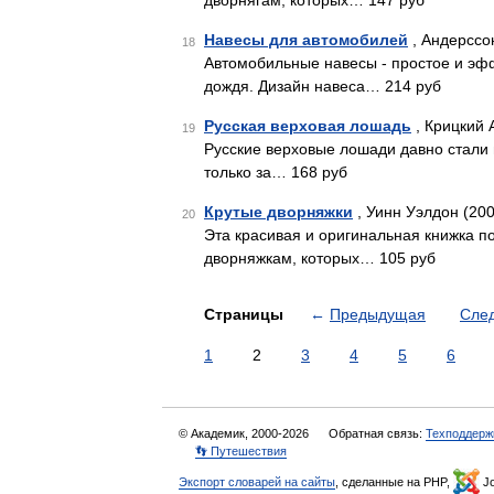
дворнягам, которых… 147 руб
Навесы для автомобилей
, Андерссо
18
Автомобильные навесы - простое и эф
дождя. Дизайн навеса… 214 руб
Русская верховая лошадь
, Крицкий 
19
Русские верховые лошади давно стали 
только за… 168 руб
Крутые дворняжки
, Уинн Уэлдон (200
20
Эта красивая и оригинальная книжка 
дворняжкам, которых… 105 руб
Страницы
←
Предыдущая
Сле
1
2
3
4
5
6
© Академик, 2000-2026
Обратная связь:
Техподдерж
👣 Путешествия
Экспорт словарей на сайты
, сделанные на PHP,
Jo