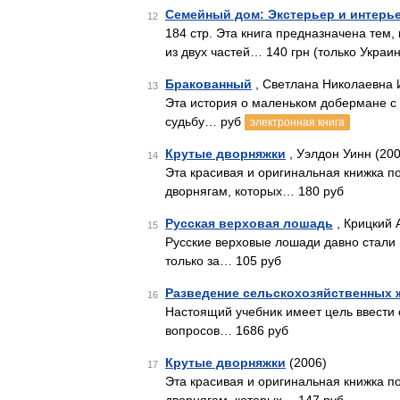
Семейный дом: Экстерьер и интерь
12
184 стр. Эта книга предназначена тем,
из двух частей… 140 грн (только Украи
Бракованный
, Светлана Николаевна 
13
Эта история о маленьком добермане с 
судьбу… руб
электронная книга
Крутые дворняжки
, Уэлдон Уинн (200
14
Эта красивая и оригинальная книжка 
дворнягам, которых… 180 руб
Русская верховая лошадь
, Крицкий А
15
Русские верховые лошади давно стали 
только за… 105 руб
Разведение сельскохозяйственных
16
Настоящий учебник имеет цель ввести с
вопросов… 1686 руб
Крутые дворняжки
(2006)
17
Эта красивая и оригинальная книжка 