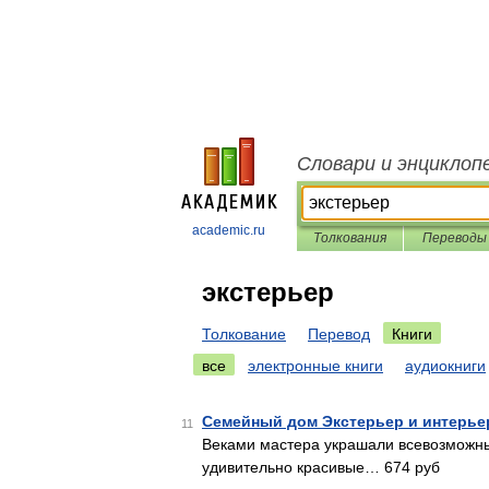
Словари и энциклоп
academic.ru
Толкования
Переводы
экстерьер
Толкование
Перевод
Книги
все
электронные книги
аудиокниги
Семейный дом Экстерьер и интерье
11
Веками мастера украшали всевозможны
удивительно красивые… 674 руб